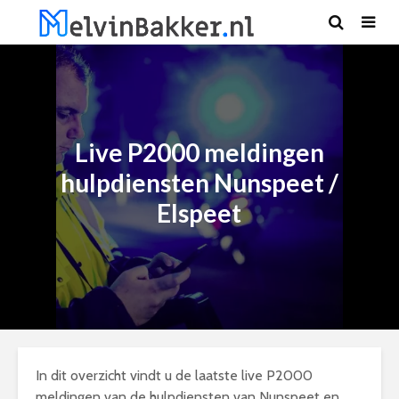
Live P2000 meldingen
hulpdiensten Nunspeet /
Elspeet
In dit overzicht vindt u de laatste live P2000
meldingen van de hulpdiensten van Nunspeet en