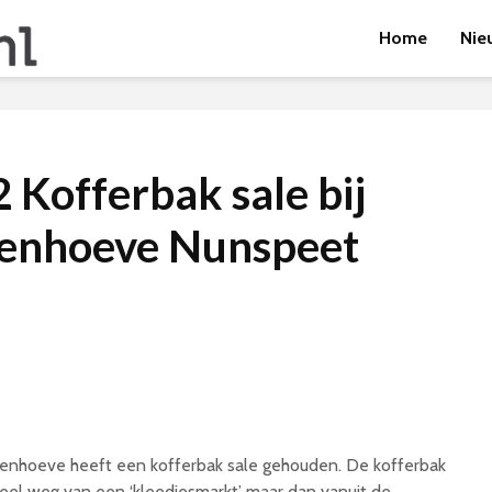
Home
Nie
 Kofferbak sale bij
nenhoeve Nunspeet
nhoeve heeft een kofferbak sale gehouden. De kofferbak
veel weg van een ‘kleedjesmarkt’ maar dan vanuit de