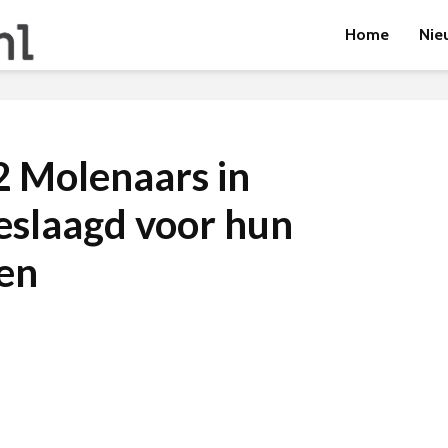
Home
Nie
 Molenaars in
geslaagd voor hun
en