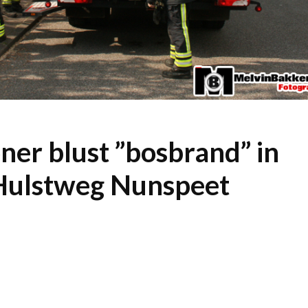
er blust ”bosbrand” in
Hulstweg Nunspeet