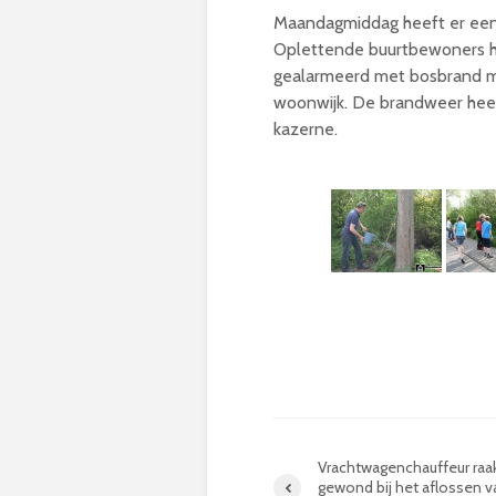
Maandagmiddag heeft er een
Oplettende buurtbewoners h
gealarmeerd met bosbrand maa
woonwijk. De brandweer heef
kazerne.
Vrachtwagenchauffeur raa
gewond bij het aflossen v