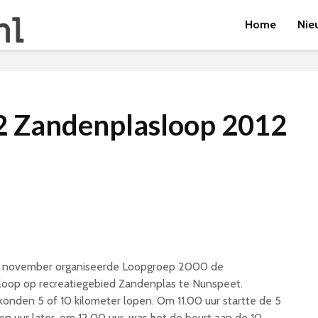
Home
Nie
2 Zandenplasloop 2012
0 november organiseerde Loopgroep 2000 de
oop op recreatiegebied Zandenplas te Nunspeet.
konden 5 of 10 kilometer lopen. Om 11.00 uur startte de 5
en uur later, om 12.00 uur, was het de beurt aan de 10