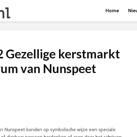
Home
Nie
 Gezellige kerstmarkt
trum van Nunspeet
n Nunspeet konden op symbolische wijze een speciale
 of dierbaar persoon herdenken of eren door het schrijven