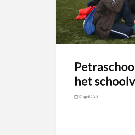
Petraschool
het school
17 april 2013