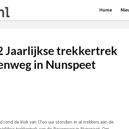
Home
Nie
 Jaarlijkse trekkertrek
enweg in Nunspeet
d rond de klok van 17.oo uur stonden er al trekkers aan de
 jaarlijkse trekkertrek aan de Bovenweg in Nunspeet. Om