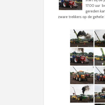
17.00 uur be
gereden ka
zware trekkers op de gehele