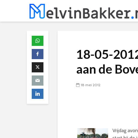
18-05-2012
aan de Bov
18 mei 2012
Vrijdag avon
start bij de