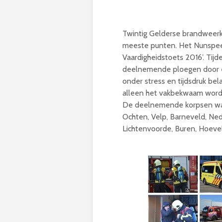
Twintig Gelderse brandweerk
meeste punten. Het Nunspeet
Vaardigheidstoets 2016’. Tijd
deelnemende ploegen door ee
onder stress en tijdsdruk be
alleen het vakbekwaam word
De deelnemende korpsen waren
Ochten, Velp, Barneveld, Ne
Lichtenvoorde, Buren, Hoeve