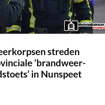
erkorpsen streden
ovinciale ‘brandweer-
dstoets’ in Nunspeet