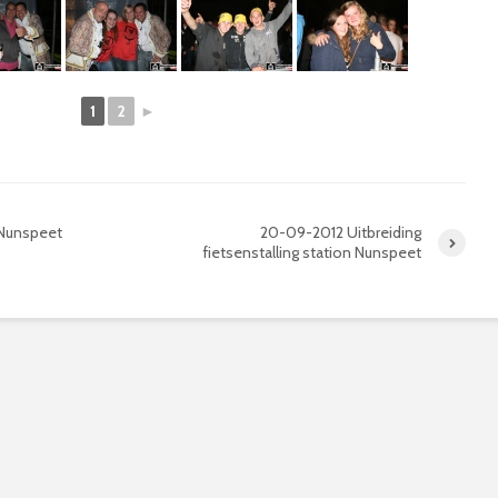
1
2
►
 Nunspeet
20-09-2012 Uitbreiding
fietsenstalling station Nunspeet