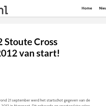
Home
Nie
 Stoute Cross
012 van start!
vond 21 september werd het startschot gegeven van de
s 2012 in Nunspeet. Dit gebeurde op spectaculaire wijze,