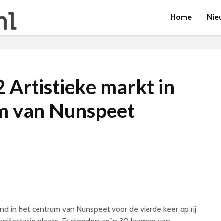
Home
Nie
 Artistieke markt in
m van Nunspeet
nd in het centrum van Nunspeet voor de vierde keer op rij
nifestatie plaats. Er stonden zo´n 30 kramen van