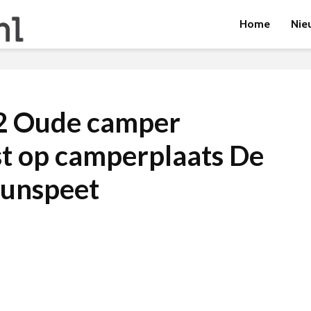
Home
Nie
2 Oude camper
t op camperplaats De
Nunspeet