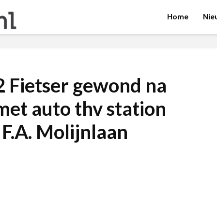
Home
Nie
 Fietser gewond na
met auto thv station
F.A. Molijnlaan