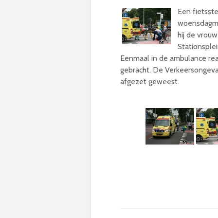
Een fietsst
woensdagmid
hij de vrou
Stationsplei
Eenmaal in de ambulance rea
gebracht. De Verkeersongeval
afgezet geweest.