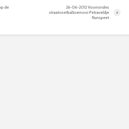
op de
26-06-2012 Voorrondes
straatvoetbaltoernooi Petraveldje
Nunspeet