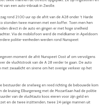
ht van een auto-inbraak in Zwolle.
zag rond 21.00 uur op de afrit van de A28 onder ‘t Harde
auto stonden twee mannen met een koffer. Toen men hen
iden direct in de auto en gingen er met hoge snelheid
ij achter. Via de mobilofoon werd de meldkamer in Apeldoorn
erdere politie-eenheden werden rond Nunspeet
gegeven moment de afrit Nunspeet Oost af om vervolgens
over de vluchtstrook van de A 28 verder te gaan. De auto
met zwaailicht en sirene om het overige verkeer op het
t de bestuurder de snelweg en reed richting de bebouwde kom
 de kruising Elburgerweg met de Mozartlaan had de politie
urder van de vluchtauto koos eieren voor zijn geld en
zet en de twee inzittenden, twee 24-jarige mannen uit