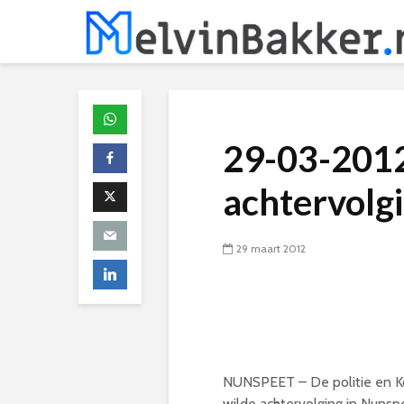
29-03-2012
achtervolg
29 maart 2012
NUNSPEET – De politie en K
wilde achtervolging in Nunsp