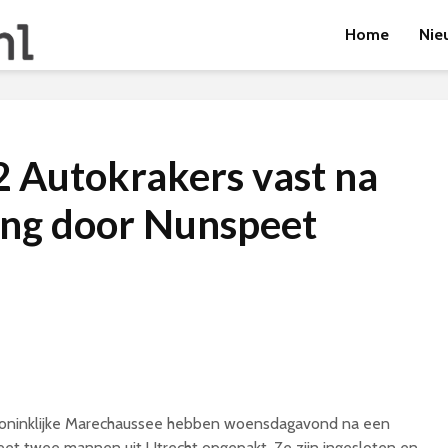
Home
Nie
 Autokrakers vast na
ing door Nunspeet
oninklijke Marechaussee hebben woensdagavond na een
eet twee mannen uit Utrecht opgepakt. Ze zijn ingesloten en