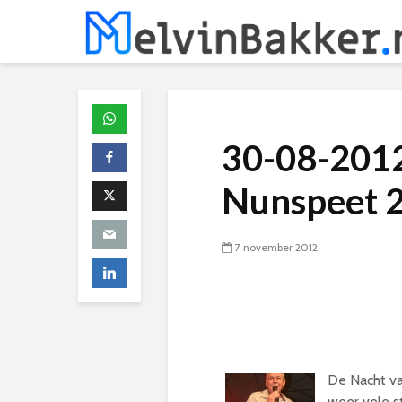
30-08-2012
Nunspeet 
7 november 2012
De Nacht va
weer vele s