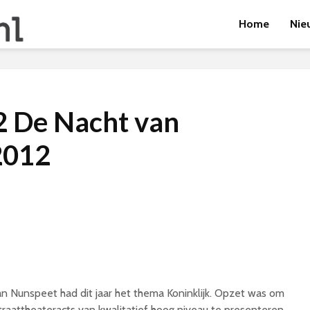
Home
Nie
 De Nacht van
2012
n Nunspeet had dit jaar het thema Koninklijk. Opzet was om
traattheateracts van kwalitatief hoog niveau te presenteren