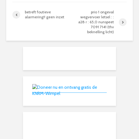
betreft foutieve
prio 1 ongeval
alarmering!! geen inzet
wegvervoer letsel : :
a28 r : 65,0 nunspeet
7091 7141 (thv
beknelling licht)