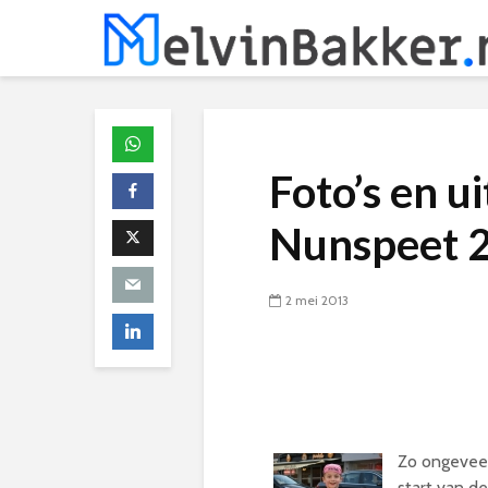
Foto’s en u
Nunspeet 
2 mei 2013
Zo ongevee
start van d