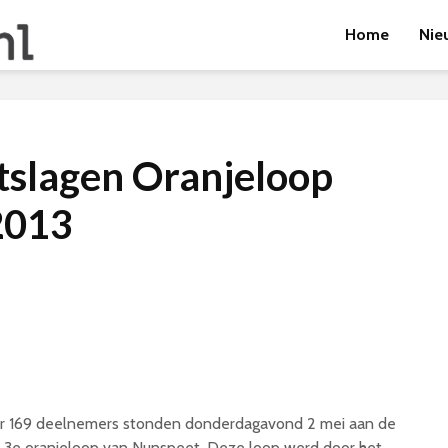
Home
Nie
itslagen Oranjeloop
2013
r 169 deelnemers stonden donderdagavond 2 mei aan de
e 3e oranjeloop van Nunspeet. Deze loop werd door het