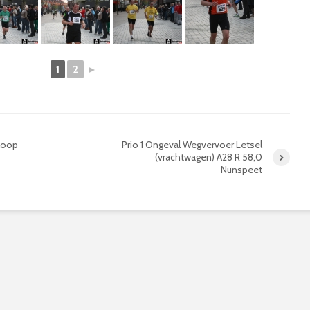
1
2
►
eloop
Prio 1 Ongeval Wegvervoer Letsel
(vrachtwagen) A28 R 58,0
Nunspeet