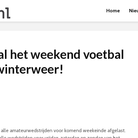
Home
Nie
al het weekend voetbal
 winterweer!
alle amateurwedstrijden voor komend weekeinde afgelast.
le wedstrijden voor vrijdag, zaterdag en zondag van het