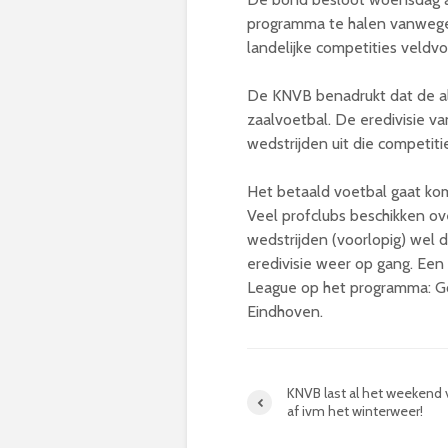
programma te halen vanwege h
landelijke competities veldv
De KNVB benadrukt dat de al
zaalvoetbal. De eredivisie v
wedstrijden uit die competiti
Het betaald voetbal gaat ko
Veel profclubs beschikken ov
wedstrijden (voorlopig) wel 
eredivisie weer op gang. Een 
League op het programma: G
Eindhoven.
KNVB last al het weekend 
af ivm het winterweer!