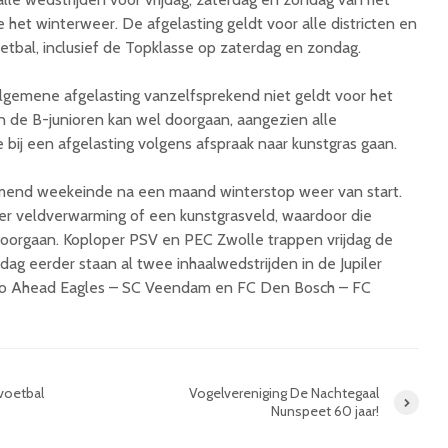
et winterweer. De afgelasting geldt voor alle districten en
oetbal, inclusief de Topklasse op zaterdag en zondag.
gemene afgelasting vanzelfsprekend niet geldt voor het
an de B-junioren kan wel doorgaan, aangezien alle
e bij een afgelasting volgens afspraak naar kunstgras gaan.
mend weekeinde na een maand winterstop weer van start.
er veldverwarming of een kunstgrasveld, waardoor die
doorgaan. Koploper PSV en PEC Zwolle trappen vrijdag de
dag eerder staan al twee inhaalwedstrijden in de Jupiler
o Ahead Eagles – SC Veendam en FC Den Bosch – FC
voetbal
Vogelvereniging De Nachtegaal
Nunspeet 60 jaar!