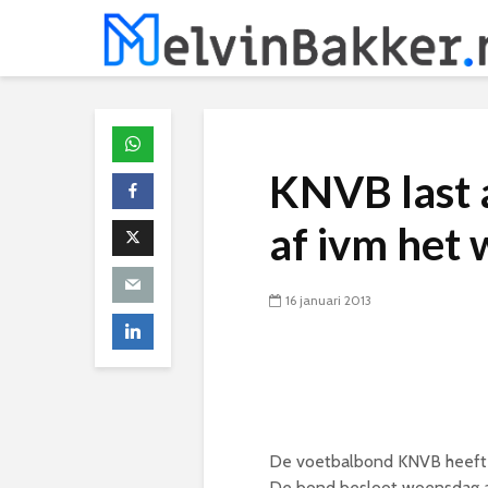
KNVB last 
af ivm het
16 januari 2013
De voetbalbond KNVB heeft 
De bond besloot woensdag al