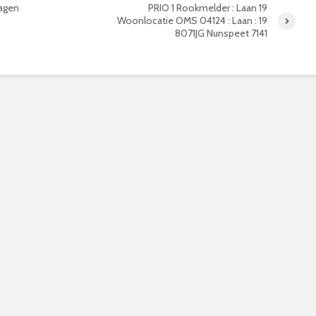
agen
PRIO 1 Rookmelder : Laan 19
Woonlocatie OMS 04124 : Laan : 19
8071JG Nunspeet 7141