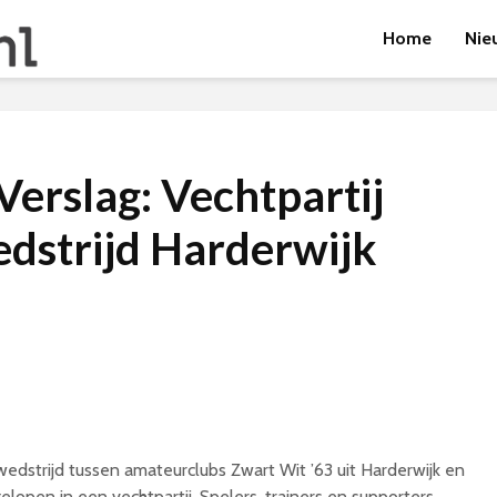
Home
Nie
Verslag: Vechtpartij
strijd Harderwijk
strijd tussen amateurclubs Zwart Wit ’63 uit Harderwijk en
lopen in een vechtpartij. Spelers, trainers en supporters