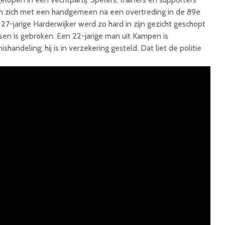
n zich met een handgemeen na een overtreding in de 89e
27-jarige Harderwijker werd zo hard in zijn gezicht geschopt
tsen is gebroken. Een 22-jarige man uit Kampen is
andeling; hij is in verzekering gesteld. Dat liet de politie