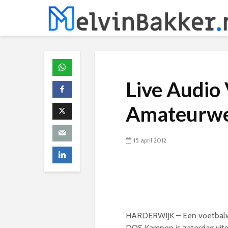
Live Audio 
Amateurwed
15 april 2012
HARDERWIJK – Een voetbalwed
DOS Kampen is zaterdag uitge