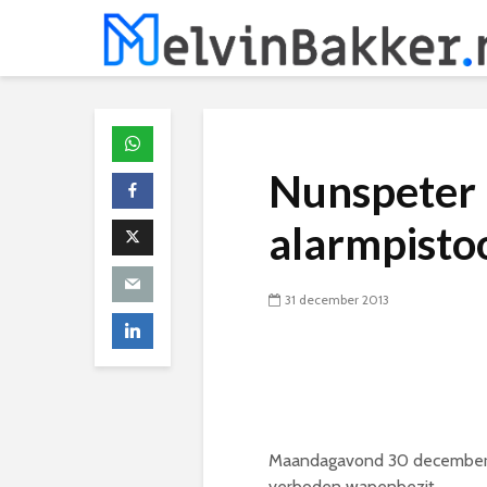
Nunspeter
alarmpisto
31 december 2013
Maandagavond 30 december i
verboden wapenbezit.