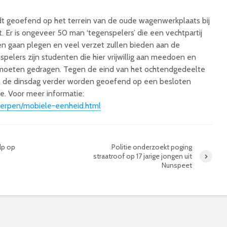
 geoefend op het terrein van de oude wagenwerkplaats bij
 Er is ongeveer 50 man ‘tegenspelers’ die een vechtpartij
en gaan plegen en veel verzet zullen bieden aan de
pelers zijn studenten die hier vrijwillig aan meedoen en
 moeten gedragen. Tegen de eind van het ochtendgedeelte
an de dinsdag verder worden geoefend op een besloten
de. Voor meer informatie:
rwerpen/mobiele-eenheid.html
lp op
Politie onderzoekt poging
straatroof op 17 jarige jongen uit
Nunspeet