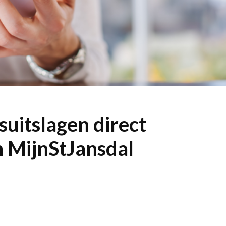
uitslagen direct
n MijnStJansdal