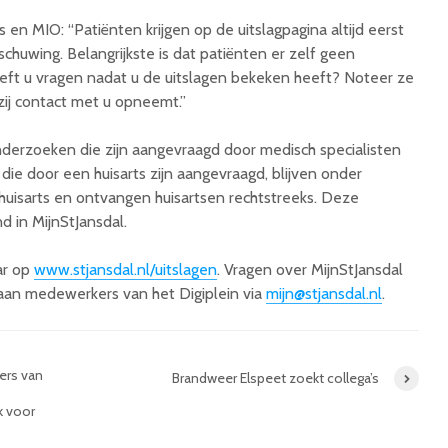
 en MIO: “Patiënten krijgen op de uitslagpagina altijd eerst
chuwing. Belangrijkste is dat patiënten er zelf geen
eft u vragen nadat u de uitslagen bekeken heeft? Noteer ze
/zij contact met u opneemt.”
derzoeken die zijn aangevraagd door medisch specialisten
die door een huisarts zijn aangevraagd, blijven onder
huisarts en ontvangen huisartsen rechtstreeks. Deze
d in MijnStJansdal.
ar op
www.stjansdal.nl/uitslagen
. Vragen over MijnStJansdal
an medewerkers van het Digiplein via
mijn@stjansdal.nl
.
ers van
Brandweer Elspeet zoekt collega’s
k voor