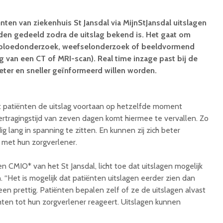
ten van ziekenhuis St Jansdal via MijnStJansdal uitslagen
rden gedeeld zodra de uitslag bekend is. Het gaat om
d bloedonderzoek, weefselonderzoek of beeldvormend
g van een CT of MRI-scan). Real time inzage past bij de
eter en sneller geïnformeerd willen worden.
t patiënten de uitslag voortaan op hetzelfde moment
ertragingstijd van zeven dagen komt hiermee te vervallen. Zo
 lang in spanning te zitten. En kunnen zij zich beter
 met hun zorgverlener.
 CMIO* van het St Jansdal, licht toe dat uitslagen mogelijk
“Het is mogelijk dat patiënten uitslagen eerder zien dan
reen prettig. Patiënten bepalen zelf of ze de uitslagen alvast
chten tot hun zorgverlener reageert. Uitslagen kunnen