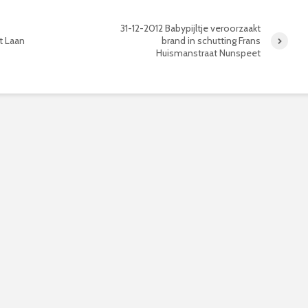
31-12-2012 Babypijltje veroorzaakt
t Laan
brand in schutting Frans
Huismanstraat Nunspeet