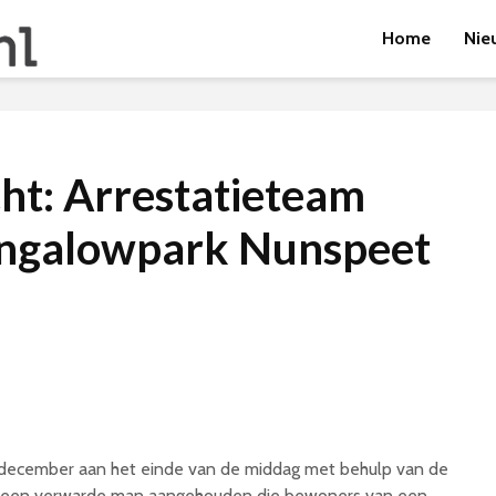
Home
Nie
cht: Arrestatieteam
ungalowpark Nunspeet
 december aan het einde van de middag met behulp van de
am een verwarde man aangehouden die bewoners van een