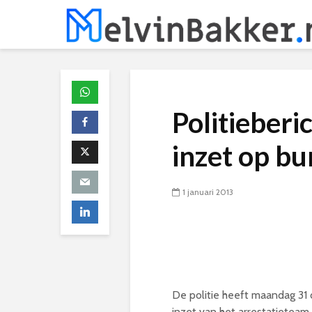
Politieberi
inzet op b
1 januari 2013
De politie heeft maandag 31
inzet van het arrestatiete