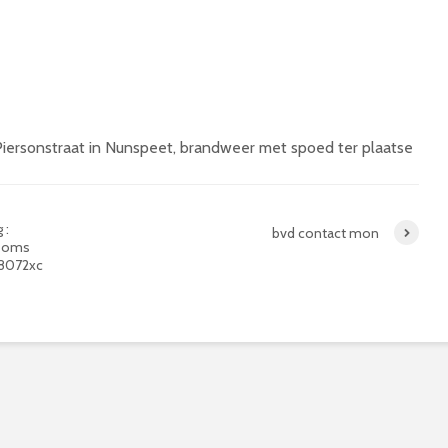
iersonstraat in Nunspeet, brandweer met spoed ter plaatse
 :
bvd contact mon
t oms
 8072xc