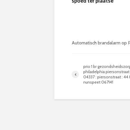
spoed ter plaatse
Automatisch brandalarm op P
prio 1 br gezondsheidszorg
philadelphia piersonstraa
04337 : piersonstraat : 44
nunspeet 067141