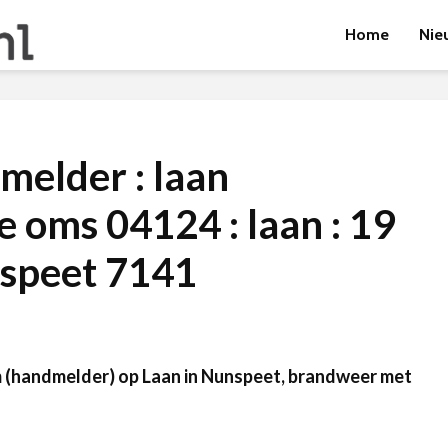
Home
Nie
melder : laan
 oms 04124 : laan : 19
speet 7141
 (handmelder) op Laan in Nunspeet, brandweer met