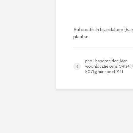
Automatisch brandalarm (ha
plaatse
prio 1 handmelder : laan
woonlocatie oms 04124 : l
8071jg nunspeet 7141