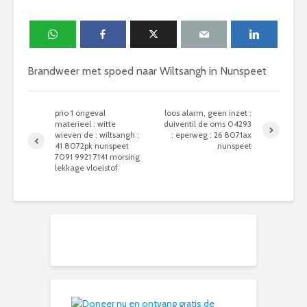
Brandweer met spoed naar Wiltsangh in Nunspeet
prio 1 ongeval
loos alarm, geen inzet :
materieel : witte
duiventil de oms 04293
wieven de : wiltsangh :
: eperweg : 26 8071ax
41 8072pk nunspeet
nunspeet
7091 9921 7141 morsing
lekkage vloeistof