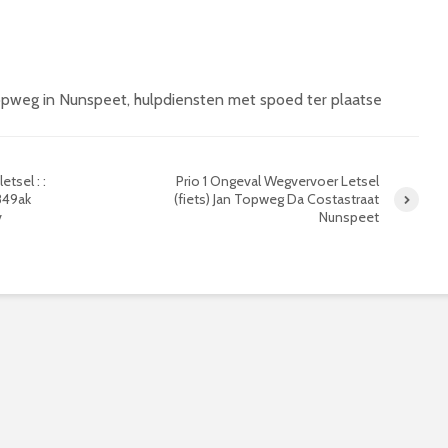
opweg in Nunspeet, hulpdiensten met spoed ter plaatse
tsel : :
Prio 1 Ongeval Wegvervoer Letsel
3849ak
(fiets) Jan Topweg Da Costastraat
v
Nunspeet