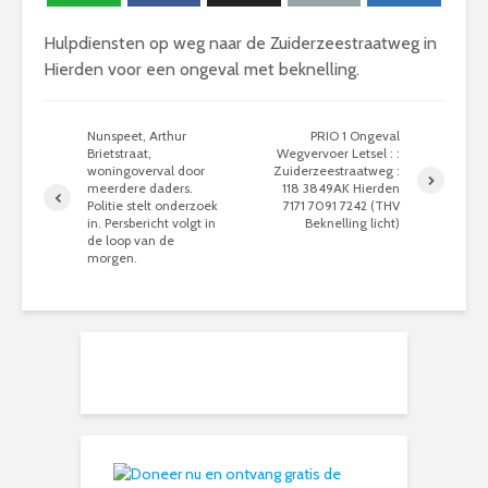
Hulpdiensten op weg naar de Zuiderzeestraatweg in
Hierden voor een ongeval met beknelling.
Nunspeet, Arthur
PRIO 1 Ongeval
Brietstraat,
Wegvervoer Letsel : :
woningoverval door
Zuiderzeestraatweg :
meerdere daders.
118 3849AK Hierden
Politie stelt onderzoek
7171 7091 7242 (THV
in. Persbericht volgt in
Beknelling licht)
de loop van de
morgen.