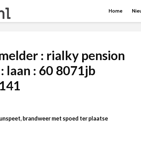
Home
Nie
melder : rialky pension
 laan : 60 8071jb
7141
unspeet, brandweer met spoed ter plaatse