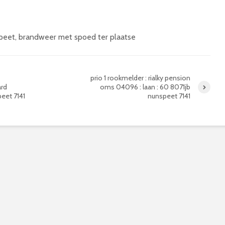
peet, brandweer met spoed ter plaatse
prio 1 rookmelder : rialky pension
ard
oms 04096 : laan : 60 8071jb
peet 7141
nunspeet 7141