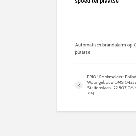
spoed ter plaatse
Automatisch brandalarm op G
plaatse
PRIO 1 Rookmelder : Philad
Woongebouw OMS 04332
Stationslaan : 22 8071CM
7141