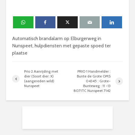
Automatisch brandalarm op Elburgerweg in
Nunspeet, hulpdiensten met gepaste spoed ter
plaatse
Prio 2 Aanrijding met
PRIO 1 Handmelder :
dier (Soort dier: X)
Bunte de Grote OMS
(aangereden wild)
04345 : Grote-
Nunspeet
Bunteweg : 11 -13
8071TC Nunspeet 7142