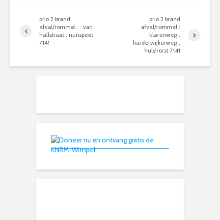
prio 2 brand
prio 2 brand
afval/rommel : : van
afval/rommel :
hallstraat : nunspeet
klarenweg :
7141
harderwijkerweg :
hulshorst 7141