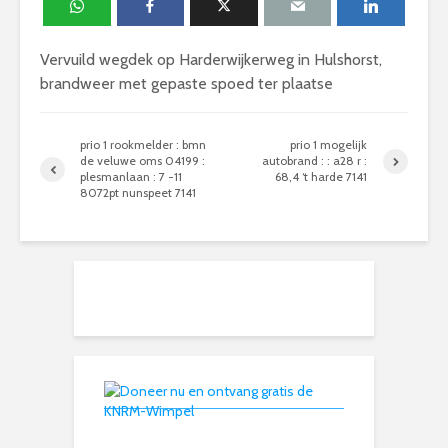
Vervuild wegdek op Harderwijkerweg in Hulshorst,
brandweer met gepaste spoed ter plaatse
prio 1 rookmelder : bmn
prio 1 mogelijk
de veluwe oms 04199 :
autobrand : : a28 r :
plesmanlaan : 7 -11
68,4 ‘t harde 7141
8072pt nunspeet 7141