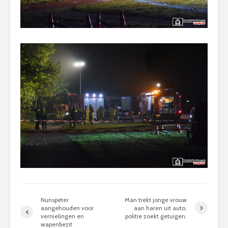
Nunspeter
Man trekt jonge vrouw
aangehouden voor
aan haren uit auto,
vernielingen en
politie zoekt getuigen.
wapenbezit