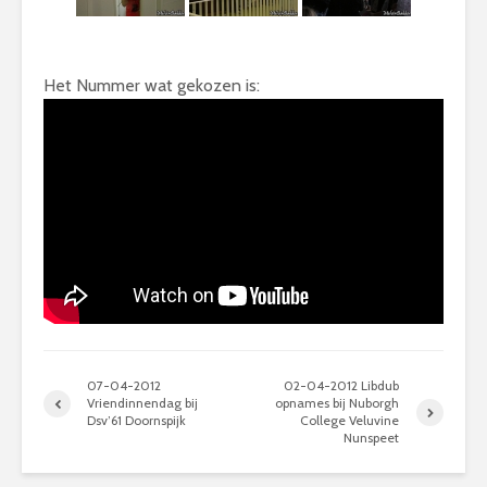
Het Nummer wat gekozen is:
07-04-2012
02-04-2012 Libdub
Vriendinnendag bij
opnames bij Nuborgh
Dsv’61 Doornspijk
College Veluvine
Nunspeet