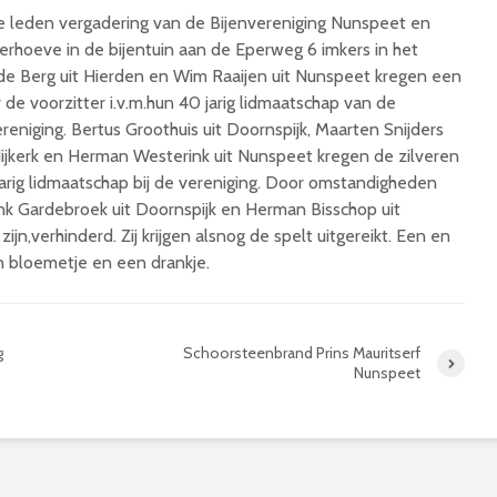
ne leden vergadering van de Bijenvereniging Nunspeet en
rhoeve in de bijentuin aan de Eperweg 6 imkers in het
de Berg uit Hierden en Wim Raaijen uit Nunspeet kregen een
 de voorzitter i.v.m.hun 40 jarig lidmaatschap van de
eniging. Bertus Groothuis uit Doornspijk, Maarten Snijders
 Nijkerk en Herman Westerink uit Nunspeet kregen de zilveren
jarig lidmaatschap bij de vereniging. Door omstandigheden
nk Gardebroek uit Doornspijk en Herman Bisschop uit
 zijn,verhinderd. Zij krijgen alsnog de spelt uitgereikt. Een en
n bloemetje en een drankje.
g
Schoorsteenbrand Prins Mauritserf
Nunspeet