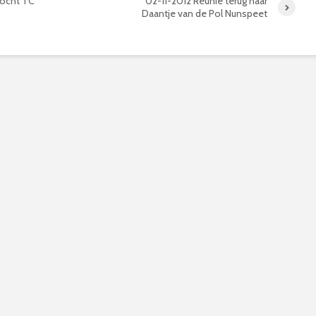
tocht TC
02-11-2012 Reünie terug naar
Daantje van de Pol Nunspeet