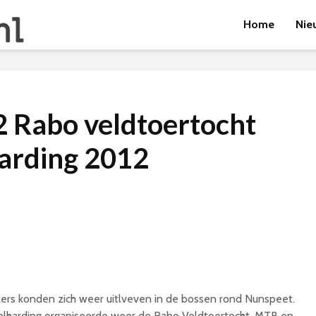
Home
Nie
 Rabo veldtoertocht
arding 2012
ers konden zich weer uitlveven in de bossen rond Nunspeet.
lharding organiseerde weer de Rabo Veldtoertocht. MTB en