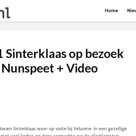
Home
Nie
 Sinterklaas op bezoek
e Nunspeet + Video
 kwam Sinterklaas weer op visite bij Veluvine. In een gezellige
g met veel liedjes en dans vermaakte we de allerkleinsten