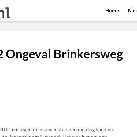
Home
Nie
 Ongeval Brinkersweg
8.00 uur regen de hulpdiensten een melding van een
 de Brinkersweg in Nunspeet. Het ging hier om een