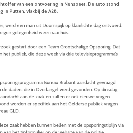
htoffer van een ontvoering in Nunspeet. De auto stond
 in Putten, vlakbij de A28.
r, werd een man uit Doornspijk op klaarlichte dag ontvoerd.
eigen gelegenheid weer naar huis.
rzoek gestart door een Team Grootschalige Opsporing. Dat
 het publiek, die deze week via drie televisieprogramma’s
psporingsprogramma Bureau Brabant aandacht gevraagd
n de daders die in Overlangel werd gevonden. Op dinsdag
aandacht aan de zaak en zullen er ook nieuwe vragen
nd worden er specifiek aan het Gelderse publiek vragen
reau GLD.
deze zaak hebben kunnen bellen met de opsporingstiplijn via
van het tipformulier op de website van de politie.