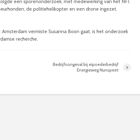
volgde een sporenonderzoek, met medewerking van het NFI.
urhonden, de politiehelikopter en een drone ingezet.
uit Amsterdam vermiste Susanna Boon gaat, is het onderzoek
damse recherche.
8
Bedrijfsongeval bij eipoederbedrijf
Energieweg Nunspeet