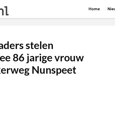
Home
Nie
aders stelen
e 86 jarige vrouw
kerweg Nunspeet