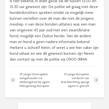
is niet bekend, in ieder geval zal dit tussen 13.00 en
15.30 uur geweest zijn. De politie wil graag met deze
hondenbezitters spreken omdat ze mogelijk meer
kunnen vertellen over de man die met de jongens
meeliep. n van deze honden uitlaters was een man
van ongeveer 45 jaar oud met een zwart/bruine
hond, mogelijk een Duitse herder. Van de andere
man en hond is geen nadere informatie bekend.
Herkent u zichzelf hierin, of weet u wie hier vaker zijn
hond uitlaat en wie dit geweest kunnen zijn Neem
dan contact op met de politie via 0900-8844.
47 jarige Doornspijker
33 jarige Nunspeter
aangehouden na
verdacht van
elleboogstoot bij agent
brandstichting spuugt
Elburgerweg Nunspeet
agent in gezicht