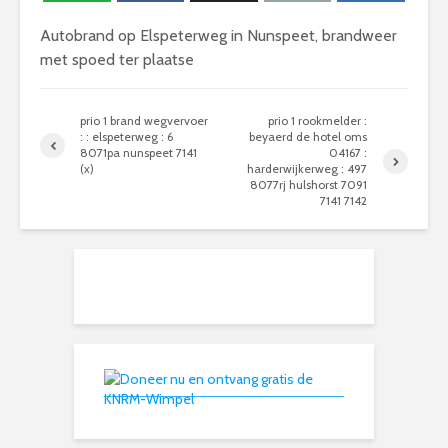
Autobrand op Elspeterweg in Nunspeet, brandweer
met spoed ter plaatse
prio 1 brand wegvervoer
prio 1 rookmelder :
: : elspeterweg : 6
beyaerd de hotel oms
8071pa nunspeet 7141
04167 :
(x)
harderwijkerweg : 497
8077rj hulshorst 7091
7141 7142