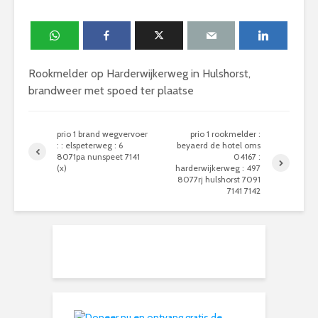
Rookmelder op Harderwijkerweg in Hulshorst,
brandweer met spoed ter plaatse
prio 1 brand wegvervoer
prio 1 rookmelder :
: : elspeterweg : 6
beyaerd de hotel oms
8071pa nunspeet 7141
04167 :
(x)
harderwijkerweg : 497
8077rj hulshorst 7091
7141 7142