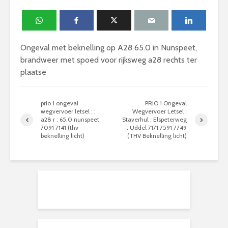
Ongeval met beknelling op A28 65.0 in Nunspeet,
brandweer met spoed voor rijksweg a28 rechts ter
plaatse
prio 1 ongeval
PRIO 1 Ongeval
wegvervoer letsel : :
Wegvervoer Letsel :
a28 r : 65,0 nunspeet
Staverhul : Elspeterweg
7091 7141 (thv
: Uddel 7171 7591 7749
beknelling licht)
(THV Beknelling licht)