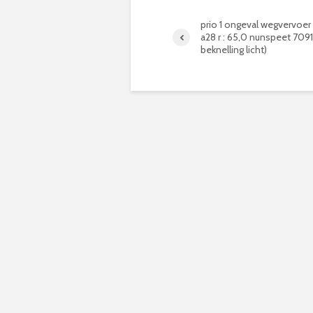
prio 1 ongeval wegvervoer le
a28 r : 65,0 nunspeet 7091 
beknelling licht)