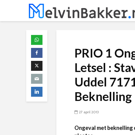
PRIO 1 On
Letsel : Sta
Uddel 717
Beknelling 
27 april 2013
Ongeval met beknelling 