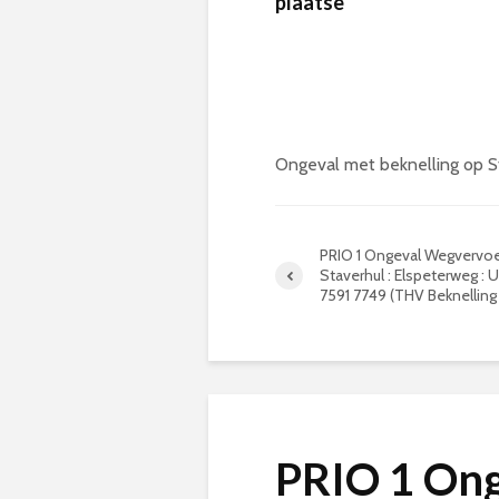
plaatse
Ongeval met beknelling op S
PRIO 1 Ongeval Wegvervoer
Staverhul : Elspeterweg : U
7591 7749 (THV Beknelling 
PRIO 1 On