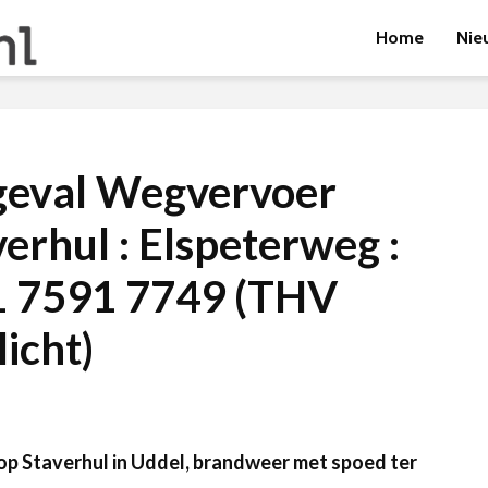
Home
Nie
geval Wegvervoer
verhul : Elspeterweg :
1 7591 7749 (THV
licht)
op Staverhul in Uddel, brandweer met spoed ter