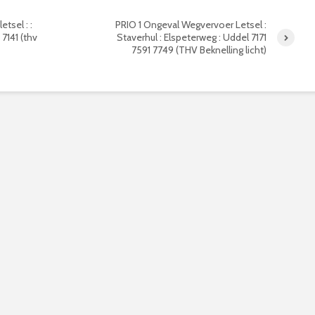
tsel : :
PRIO 1 Ongeval Wegvervoer Letsel :
7141 (thv
Staverhul : Elspeterweg : Uddel 7171
7591 7749 (THV Beknelling licht)