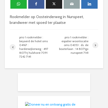
Rookmelder op Oosteinderweg in Nunspeet,
brandweer met spoed ter plaatse
prio 1 rookmelder :
prio 1 rookmelder :
beyaerd de hotel oms
espalier woonlocatie
04167 :
oms 04353 : ds. de
harderwijkerweg : 497
bouterlaan : 14 8071gx
8077rj hulshorst 7091
nunspeet 7141
7242 7141