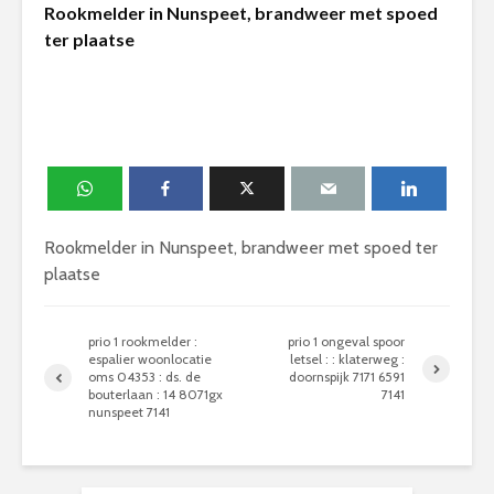
Rookmelder in Nunspeet, brandweer met spoed
ter plaatse
Rookmelder in Nunspeet, brandweer met spoed ter
plaatse
prio 1 rookmelder :
prio 1 ongeval spoor
espalier woonlocatie
letsel : : klaterweg :
oms 04353 : ds. de
doornspijk 7171 6591
bouterlaan : 14 8071gx
7141
nunspeet 7141