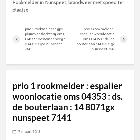
Rookmelder in Nunspeet, brandweer met spoed ter
plaatse
prio 1 rookmelder : gps
prio 1 rookmelder :
pluimveeslachterij oms
espalier woonlocatie
04122 : oosteinderweg :
oms 04353 : ds. de
104 8072pd nunspeet
bouterlaan : 14 8071gx
7141
nunspeet 7141
prio 1 rookmelder : espalier
woonlocatie oms 04353 : ds.
de bouterlaan : 14 8071gx
nunspeet 7141
17 maart 2013